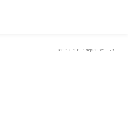
cybeleid
Je bent hier:
Home
2019
september
29