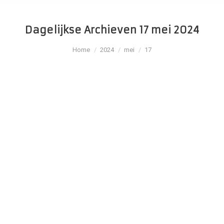
Dagelijkse Archieven
17 mei 2024
Je bent hier:
Home
2024
mei
17