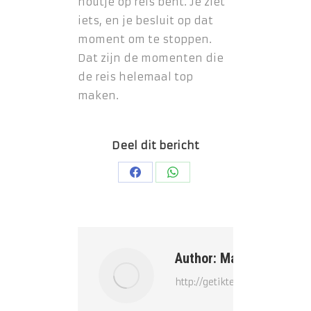
houtje op reis bent. Je ziet
iets, en je besluit op dat
moment om te stoppen.
Dat zijn de momenten die
de reis helemaal top
maken.
Deel dit bericht
Deel
Deel
op
op
Facebook
WhatsApp
Author:
Marieke
http://getikteavonturen.nl