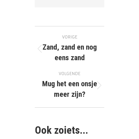
Bericht
VORIGE
navigatie
Zand, zand en nog
Vorig
eens zand
bericht
VOLGENDE
Mug het een onsje
Volgend
meer zijn?
bericht
Ook zoiets...