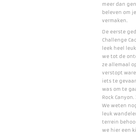
meer dan gen
beleven om je
vermaken.
De eerste ged
Challenge Cac
leek heel leu
we tot de on
ze allemaal o
verstopt waren
iets te gevaarl
was om te ga
Rock Canyon. 
We weten nog 
leuk wandele
terrein behoor
we hier een ki