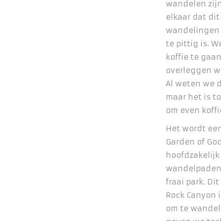
wandelen zij
elkaar dat dit
wandelingen v
te pittig is. 
koffie te gaa
overleggen w
Al weten we d
maar het is t
om even koffi
Het wordt ee
Garden of Gods
hoofdzakelijk
wandelpaden 
fraai park. Di
Rock Canyon i
om te wandel