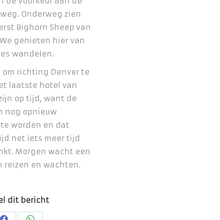
h de voorkeur aan de
 weg. Onderweg zien
erst Bighorn Sheep van
. We genieten hier van
jes wandelen.
d om richting Denver te
et laatste hotel van
zijn op tijd, want de
en nog opnieuw
 te worden en dat
ijd net iets meer tijd
enkt. Morgen wacht een
n reizen en wachten.
l dit bericht