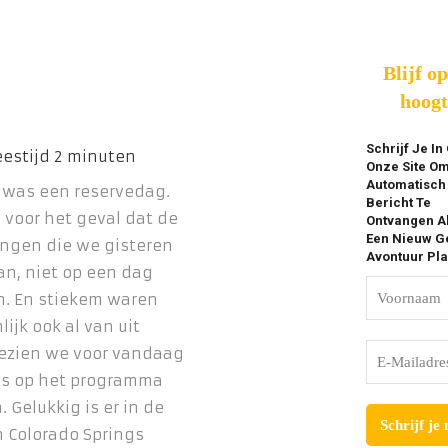
Blijf o
hoogt
Schrijf Je In
Onze Site O
Automatisch
was een reservedag.
Bericht Te
 voor het geval dat de
Ontvangen A
Een Nieuw Ge
ngen die we gisteren
Avontuur Pla
n, niet op een dag
n. En stiekem waren
ijk ook al van uit
zien we voor vandaag
ts op het programma
 Gelukkig is er in de
 Colorado Springs