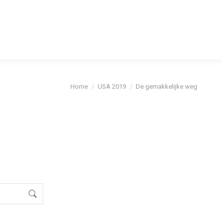
cybeleid
Je bent hier:
Home
USA 2019
De gemakkelijke weg