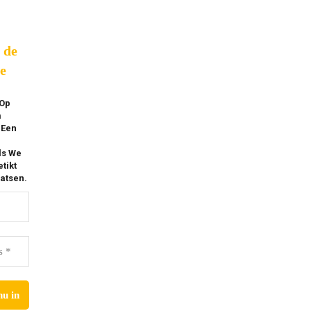
p de
e
 Op
m
 Een
ls We
tikt
atsen.