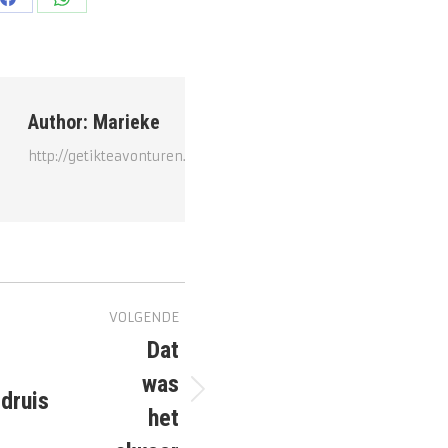
Deel
Deel
op
op
Facebook
WhatsApp
Author:
Marieke
http://getikteavonturen.nl
t
VOLGENDE
tie
Dat
was
druis
Volgend
het
bericht