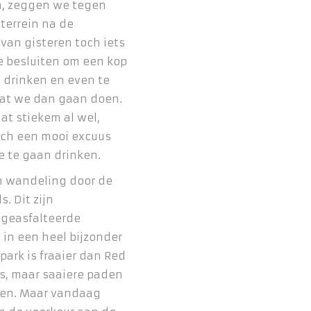
n, zeggen we tegen
 terrein na de
an gisteren toch iets
We besluiten om een kop
n drinken en even te
at we dan gaan doen.
at stiekem al wel,
och een mooi excuus
e te gaan drinken.
n wandeling door de
. Dit zijn
 geasfalteerde
in een heel bijzonder
t park is fraaier dan Red
s, maar saaiere paden
en. Maar vandaag