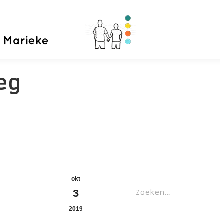
Home
Priva
eg
okt
Zoeken:
3
2019