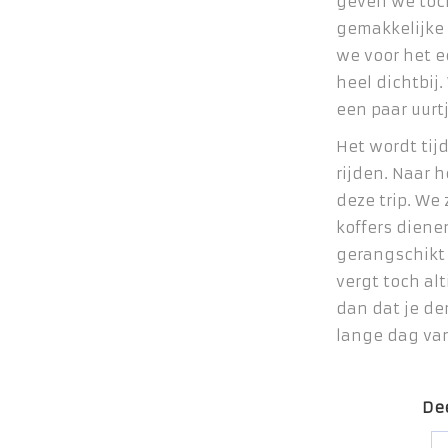
geven we toc
gemakkelijke
we voor het e
heel dichtbij
een paar uurt
Het wordt tij
rijden. Naar h
deze trip. We 
koffers dien
gerangschikt
vergt toch alt
dan dat je d
lange dag va
Dee