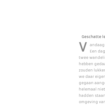
V
andaag 
Een dag
twee wandeli
hebben gedaa
zouden lukke
we daar eigenl
gegaan aange
helemaal nie
hadden staan.
omgeving van