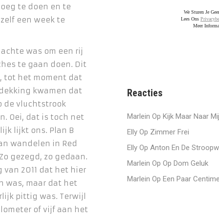
oeg te doen en te
We Sturen Je Ge
zelf een week te
Lees Ons
Privacybe
Meer Informa
achte was om een rij
hes te gaan doen. Dit
k, tot het moment dat
tdekking kwamen dat
Reacties
p de vluchtstrook
Marlein
Op
Kijk Maar Naar Mi
. Oei, dat is toch net
ijk lijkt ons. Plan B
Elly
Op
Zimmer Frei
an wandelen in Red
Elly
Op
Anton En De Stroopw
Zo gezegd, zo gedaan.
Marlein
Op
Op Dom Geluk
van 2011 dat het hier
Marlein
Op
Een Paar Centime
n was, maar dat het
lijk pittig was. Terwijl
lometer of vijf aan het