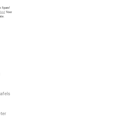
en Spam!
leid
Voor
tie.
j
afels
ter