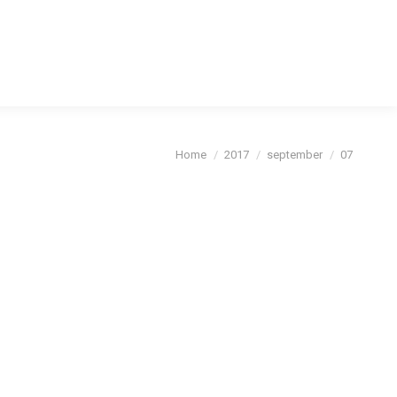
cybeleid
Je bent hier:
Home
2017
september
07