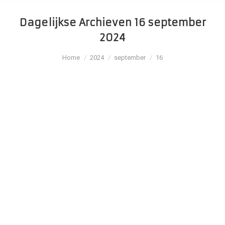
Dagelijkse Archieven
16 september
2024
Je bent hier:
Home
2024
september
16