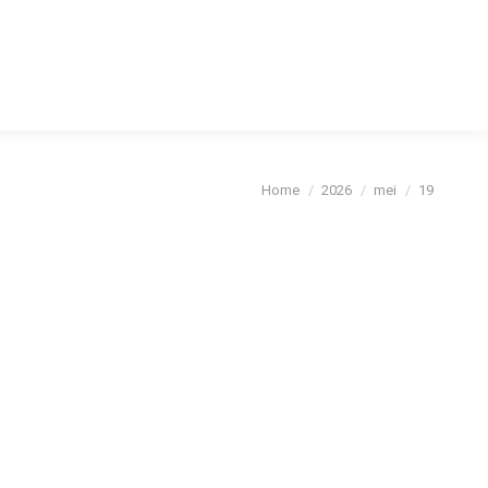
cybeleid
Je bent hier:
Home
2026
mei
19