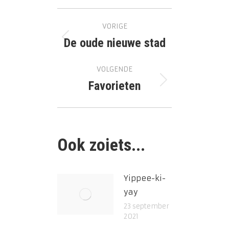
Bericht
VORIGE
navigatie
De oude nieuwe stad
Vorig
bericht
VOLGENDE
Favorieten
Volgend
bericht
Ook zoiets...
Yippee-ki-
yay
23 september
2021