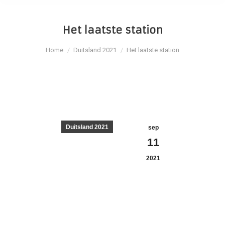
Het laatste station
Je bent hier:
Home
Duitsland 2021
Het laatste station
Duitsland 2021
sep
11
2021