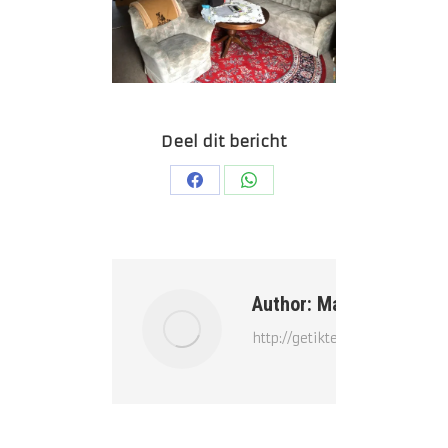
Deel dit bericht
Deel
Deel
op
op
Facebook
WhatsApp
Author:
Marieke
http://getikteavonturen.nl