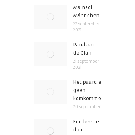
Mainzel
Männchen
22 september
2021
Parel aan
de Glan
21 september
2021
Het paard eet
geen
komkommersalade
20 september 2021
Een beetje
dom