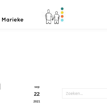
Home
Priva
sep
Zoeken:
22
2021