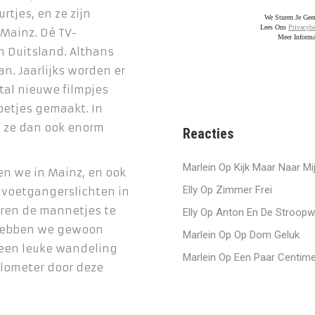
rtjes, en ze zijn
We Sturen Je Ge
Lees Ons
Privacybe
 Mainz. Dé TV-
Meer Informa
 Duitsland. Althans
an. Jaarlijks worden er
al nieuwe filmpjes
etjes gemaakt. In
n ze dan ook enorm
Reacties
Marlein
Op
Kijk Maar Naar Mi
n we in Mainz, en ook
Elly
Op
Zimmer Frei
 voetgangerslichten in
aren de mannetjes te
Elly
Op
Anton En De Stroopw
 hebben we gewoon
Marlein
Op
Op Dom Geluk
een leuke wandeling
Marlein
Op
Een Paar Centime
kilometer door deze