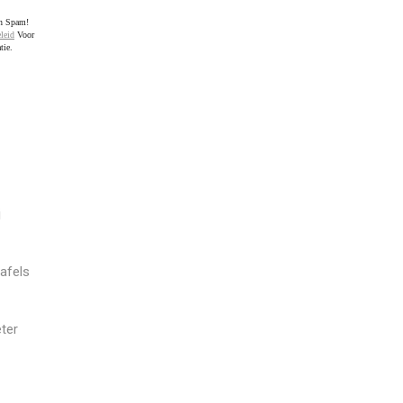
en Spam!
leid
Voor
tie.
j
afels
ter