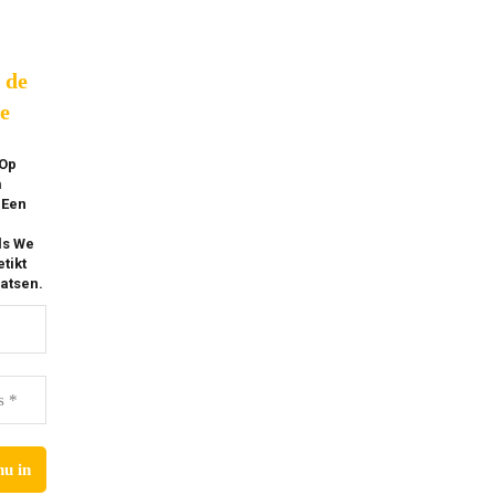
p de
e
 Op
m
 Een
ls We
tikt
atsen.