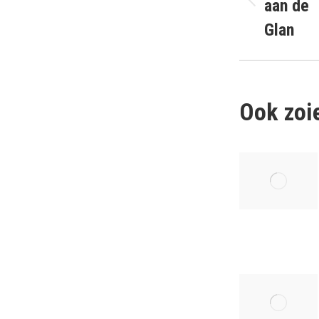
aan de
Vorig
bericht
Glan
Ook zoie