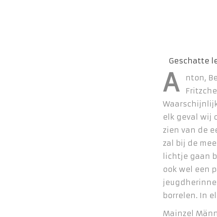
A
nton, Be
Fritzche
Waarschijnlij
elk geval wij 
zien van de ee
zal bij de me
lichtje gaan 
ook wel een p
jeugdherinne
borrelen. In e
Mainzel Männ