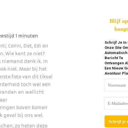
Blijf o
hoogt
Schrijf Je In
rti, Conni, Det, Edi en
Onze Site O
Automatisch
n. Wie kent ze niet?
Bericht Te
k niemand denk ik. In
Ontvangen A
Een Nieuw Ge
ook niet. Maar bij het
Avontuur Pla
rste foto van dit tiksel
erderheid toch wel een
branden en wellicht
aar
ringen boven komen
lk geval bij ons wel.
chen, zo heten deze