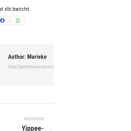
l dit bericht
Deel
Deel
op
op
Facebook
WhatsApp
Author:
Marieke
http://getikteavonturen.nl
t
VOLGENDE
tie
Yippee-