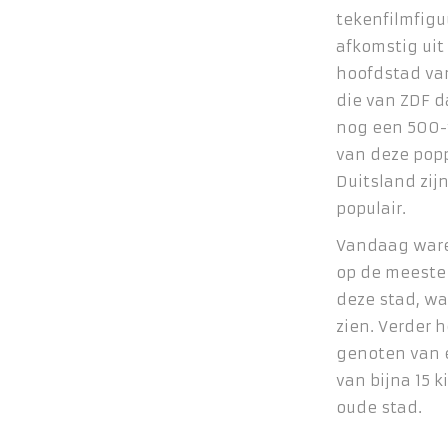
tekenfilmfiguu
afkomstig uit
hoofdstad van
die van ZDF d
nog een 500-t
van deze popp
Duitsland zij
populair.
Vandaag ware
op de meeste
deze stad, w
zien. Verder
genoten van 
van bijna 15 
oude stad.