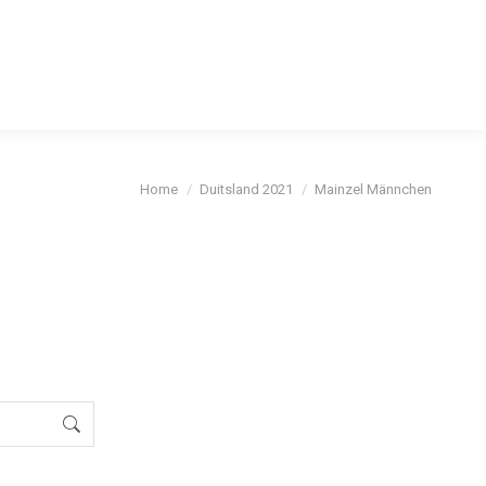
cybeleid
Je bent hier:
Home
Duitsland 2021
Mainzel Männchen