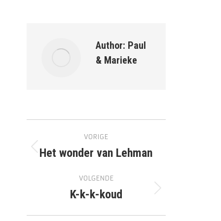
op
op
Facebook
WhatsApp
Author:
Paul
& Marieke
Bericht
VORIGE
navigatie
Het wonder van Lehman
Vorig
bericht
VOLGENDE
K-k-k-koud
Volgend
bericht