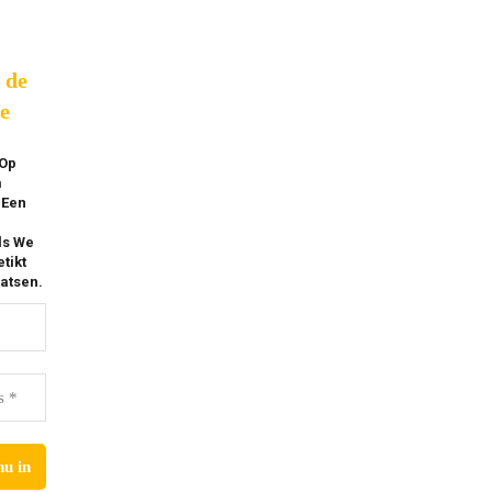
p de
e
 Op
m
 Een
ls We
tikt
atsen.