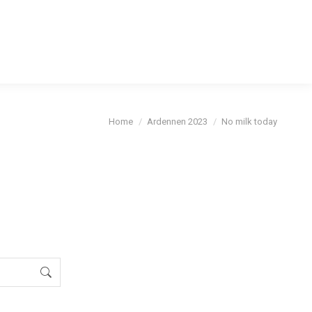
cybeleid
Je bent hier:
Home
Ardennen 2023
No milk today