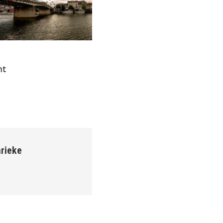
ht
el
k
atsApp
rieke