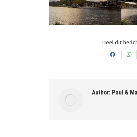
Deel dit beric
Deel
De
op
op
Faceboo
Wh
Author:
Paul & Ma