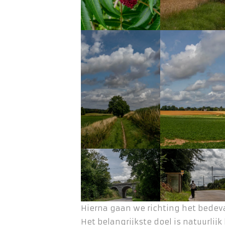
Hierna gaan we richting het bedev
Het belangrijkste doel is natuurlij