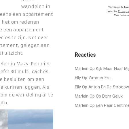
wandelen in
We Sturen Je Ge
Lees Ons
Privacybe
l eens een appartement
Meer Informa
ng het om redenen
 we een appartement
cies te zijn. Net over
artement, gelegen aan
 uitzicht.
Reacties
en in Mazy. Een niet
Marlein
Op
Kijk Maar Naar Mi
iefst 30 multi-caches.
Elly
Op
Zimmer Frei
We besluiten om een
te kunnen loggen. Als
Elly
Op
Anton En De Stroopw
e om de wandeling af te
Marlein
Op
Op Dom Geluk
uto.
Marlein
Op
Een Paar Centime