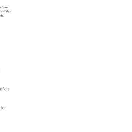
en Spam!
leid
Voor
tie.
j
afels
ter