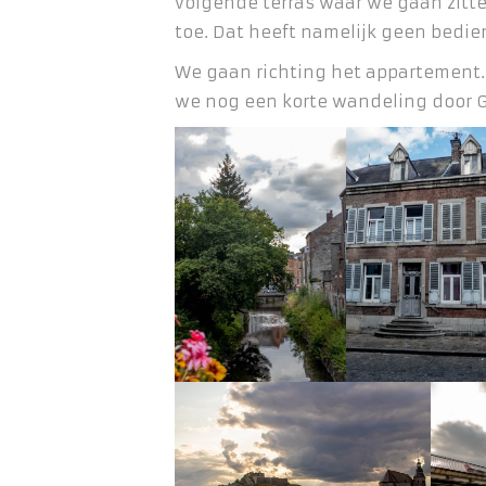
volgende terras waar we gaan zitte
toe. Dat heeft namelijk geen bedie
We gaan richting het appartement
we nog een korte wandeling door G