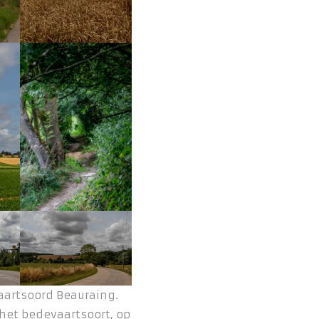
aartsoord Beauraing.
k het bedevaartsoort, op