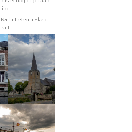
n is er nog erger aan
ning.
. Na het eten maken
ivet.