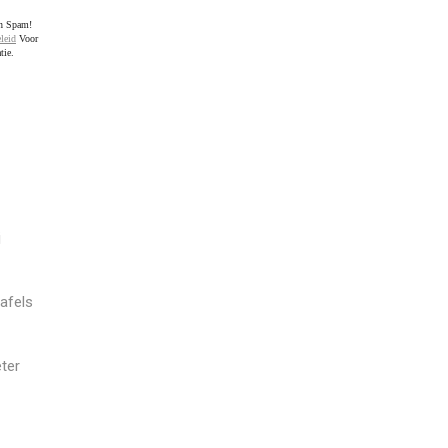
en Spam!
leid
Voor
tie.
j
afels
ter