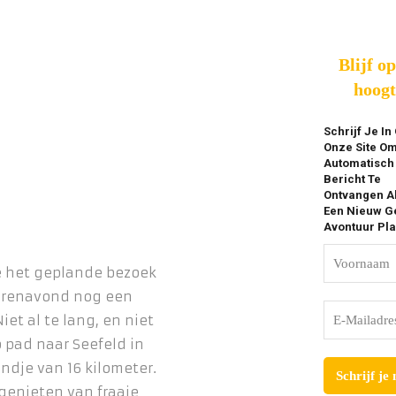
Blijf o
hoogt
Schrijf Je In
Onze Site O
Automatisch
Bericht Te
Ontvangen A
Een Nieuw Ge
Avontuur Pla
we het geplande bezoek
terenavond nog een
et al te lang, en niet
p pad naar Seefeld in
ndje van 16 kilometer.
genieten van fraaie