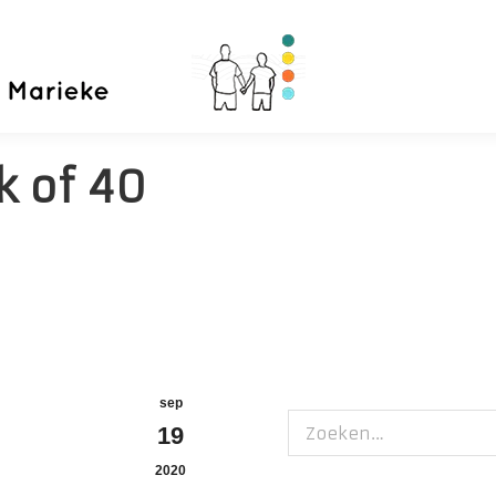
Home
Priva
k of 40
sep
Zoeken:
19
2020