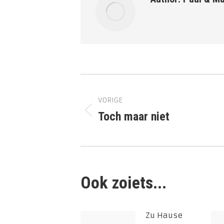
Bericht
VORIGE
navigatie
Toch maar niet
Vorig
Vo
bericht
be
Ook zoiets...
Zu Hause