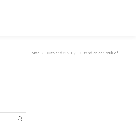
cybeleid
Je bent hier:
Home
Duitsland 2020
Duizend en een stuk of…