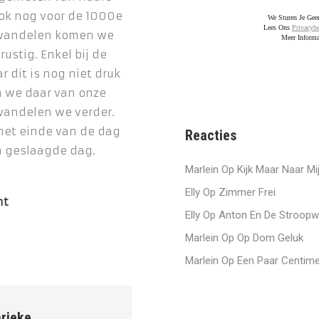
ook nog voor de 1000e
We Sturen Je Ge
Lees Ons
Privacybe
t wandelen komen we
Meer Informa
ustig. Enkel bij de
r dit is nog niet druk
n we daar van onze
 wandelen we verder.
n het einde van de dag
Reacties
n geslaagde dag.
Marlein
Op
Kijk Maar Naar Mi
Elly
Op
Zimmer Frei
ht
Elly
Op
Anton En De Stroopw
Marlein
Op
Op Dom Geluk
el
Marlein
Op
Een Paar Centime
k
atsApp
rieke