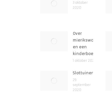
3 oktober
2020
Over
mierikswortel
en een
kinderboek
1 oktober 2020
Slottuinen
29
september
2020