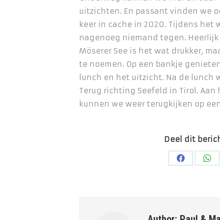
uitzichten. En passant vinden we 
keer in cache in 2020. Tijdens he
nagenoeg niemand tegen. Heerlijk r
Möserer See is het wat drukker, maa
te noemen. Op een bankje geniete
lunch en het uitzicht. Na de lunch
Terug richting Seefeld in Tirol. Aa
kunnen we weer terugkijken op ee
Deel dit beric
Deel
De
op
op
Faceboo
Wh
Author:
Paul & Ma