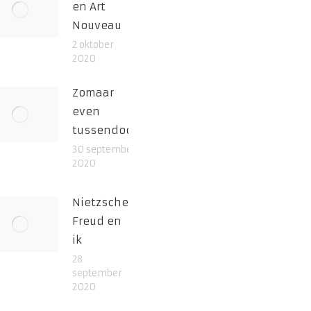
en Art
Nouveau
2 oktober
2020
Zomaar
even
tussendoor
30 september
2020
Nietzsche,
Freud en
ik
28
september
2020