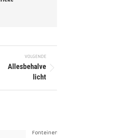
VOLGENDE
Allesbehalve
lgend
licht
richt
Fonteinen