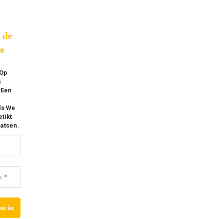
p de
e
 Op
m
 Een
ls We
tikt
atsen.