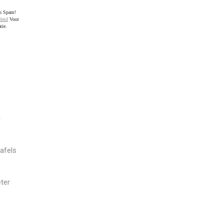
en Spam!
leid
Voor
tie.
j
afels
ter