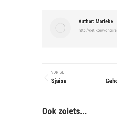
op
op
Faceboo
Wh
Author:
Marieke
http://getikteavonture
Bericht
VORIGE
navigatie
Sjaise
Geh
Vorig
Volg
bericht
beric
Ook zoiets...