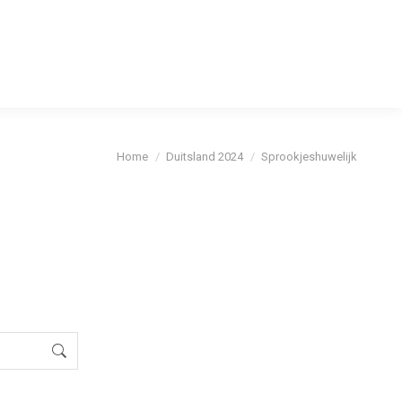
cybeleid
Je bent hier:
Home
Duitsland 2024
Sprookjeshuwelijk