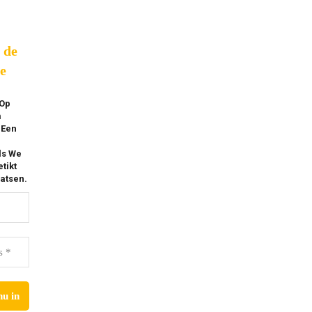
p de
e
 Op
m
 Een
ls We
tikt
atsen.