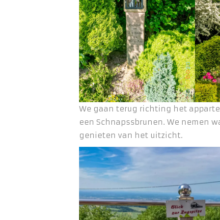
We gaan terug richting het appart
een Schnapssbrunen. We nemen wa
genieten van het uitzicht.