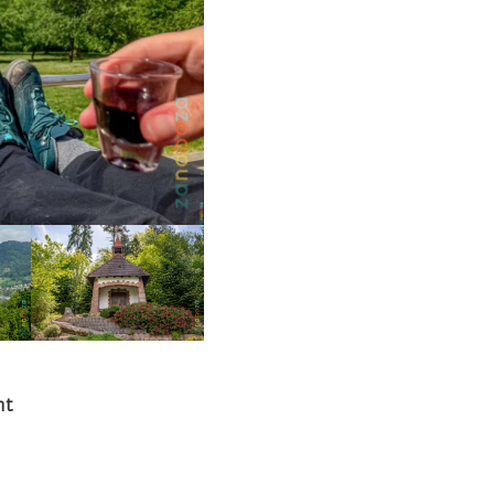
ht
el