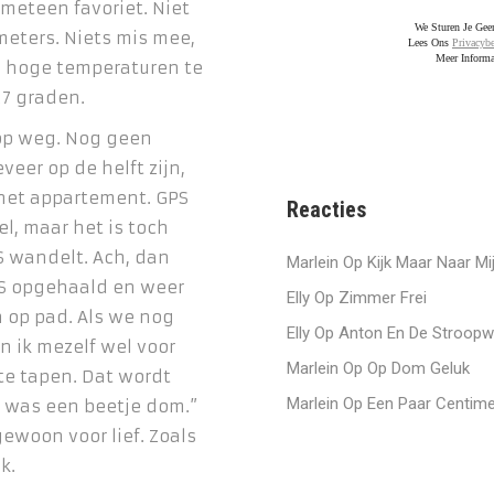
meteen favoriet. Niet
We Sturen Je Ge
emeters. Niets mis mee,
Lees Ons
Privacybe
Meer Informa
 hoge temperaturen te
7 graden.
 op weg. Nog geen
veer op de helft zijn,
 het appartement. GPS
Reacties
l, maar het is toch
PS wandelt. Ach, dan
Marlein
Op
Kijk Maar Naar Mi
GPS opgehaald en weer
Elly
Op
Zimmer Frei
 op pad. Als we nog
Elly
Op
Anton En De Stroopw
 ik mezelf wel voor
Marlein
Op
Op Dom Geluk
te tapen. Dat wordt
Marlein
Op
Een Paar Centime
j was een beetje dom.”
ewoon voor lief. Zoals
k.