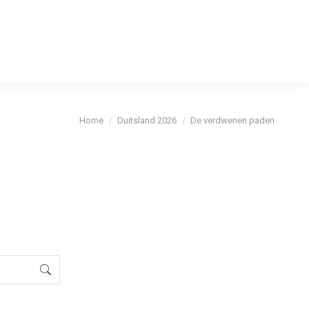
cybeleid
Je bent hier:
Home
Duitsland 2026
De verdwenen paden