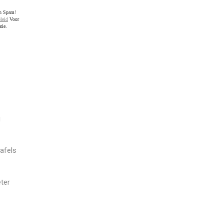
en Spam!
leid
Voor
tie.
j
afels
ter