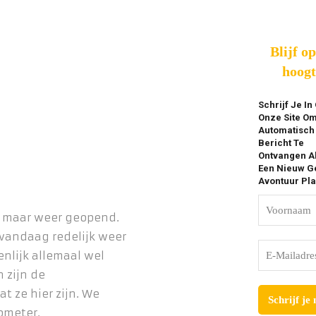
Blijf o
hoogt
Schrijf Je In
Onze Site O
Automatisch
Bericht Te
Ontvangen A
Een Nieuw Ge
Avontuur Pla
 maar weer geopend.
 vandaag redelijk weer
genlijk allemaal wel
n zijn de
t ze hier zijn. We
ometer.