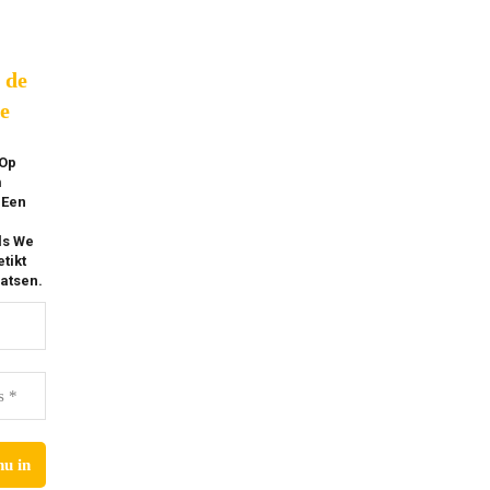
p de
e
 Op
m
 Een
ls We
tikt
atsen.