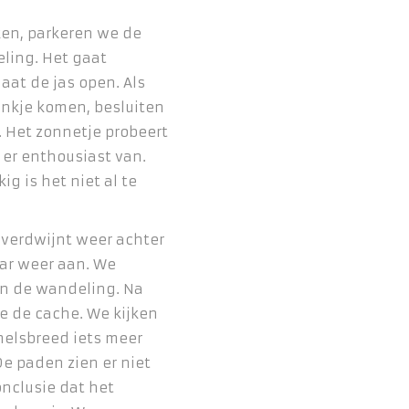
ken, parkeren we de
ling. Het gaat
at de jas open. Als
ankje komen, besluiten
. Het zonnetje probeert
 er enthousiast van.
g is het niet al te
n verdwijnt weer achter
ar weer aan. We
en de wandeling. Na
e de cache. We kijken
melsbreed iets meer
De paden zien er niet
onclusie dat het