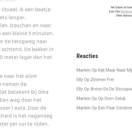
We Sturen Je Ge
ritueel. Ik een beetje
Lees Ons
Privacybe
Meer Informa
iets langer.
len. Douchen en naar
n een kleine 5 minuten.
ker de terugweg naar
e ochtend. De bakker in
Reacties
50 meter lager dan het
Marlein
Op
Kijk Maar Naar Mi
we naar het alom
Elly
Op
Zimmer Frei
e nemen de
Elly
Op
Anton En De Stroopw
 Dat betekent bij Oma
Marlein
Op
Op Dom Geluk
. Een weg door het
oor 1 auto. Door de
Marlein
Op
Een Paar Centime
jkheid is het nagenoeg
er per uur te rijden.