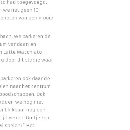
auto had toegevoegd.
en we net geen 10
genoten van een mooie
nbach. We parkeren de
trum vandaan en
en Latte Macchiato
g door dit stadje waar
 parkeren ook daar de
elen naar het centrum
ijboodschappen. Ook
 hadden we nog niet
er blijkbaar nog een
tijd waren. Grutje zou
al spelen?” Het