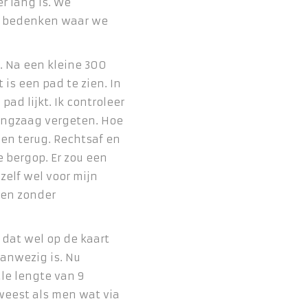
r lang is. We
e bedenken waar we
. Na een kleine 300
 is een pad te zien. In
pad lijkt. Ik controleer
tingzaag vergeten. Hoe
en terug. Rechtsaf en
e bergop. Er zou een
zelf wel voor mijn
len zonder
dat wel op de kaart
aanwezig is. Nu
le lengte van 9
eweest als men wat via