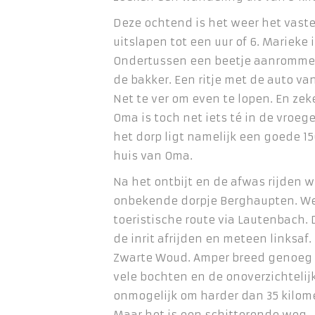
Deze ochtend is het weer het vaste 
uitslapen tot een uur of 6. Marieke 
Ondertussen een beetje aanromme
de bakker. Een ritje met de auto va
Net te ver om even te lopen. En ze
Oma is toch net iets té in de vroeg
het dorp ligt namelijk een goede 1
huis van Oma.
Na het ontbijt en de afwas rijden 
onbekende dorpje Berghaupten. W
toeristische route via Lautenbach.
de inrit afrijden en meteen linksaf
Zwarte Woud. Amper breed genoeg v
vele bochten en de onoverzichteli
onmogelijk om harder dan 35 kilomet
Maar het is een schitterende weg.