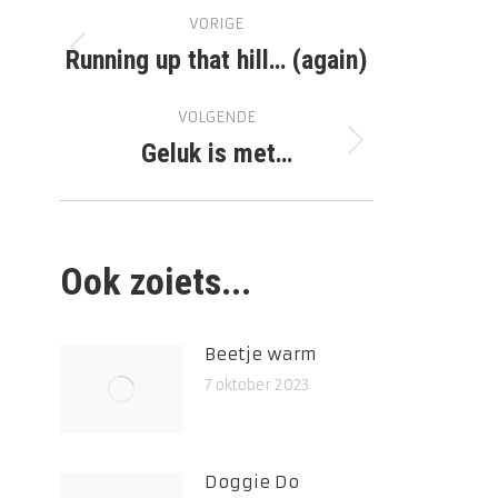
Bericht
VORIGE
navigatie
Running up that hill… (again)
Vorig
bericht
VOLGENDE
Geluk is met…
Volgend
bericht
Ook zoiets...
Beetje warm
7 oktober 2023
Doggie Do