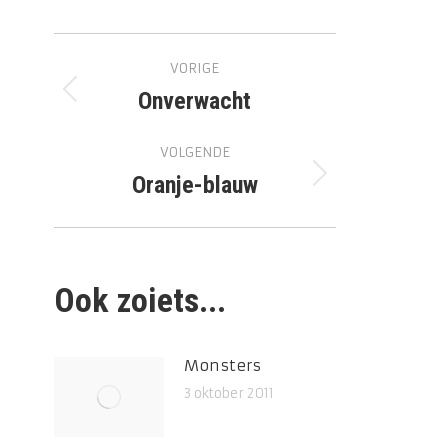
Bericht
VORIGE
navigatie
Onverwacht
Vorig
bericht
VOLGENDE
Oranje-blauw
Volgend
bericht
Ook zoiets...
Monsters
3 oktober 2011