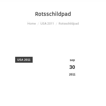
Rotsschildpad
Je bent hier:
Home
USA 2011
Rotsschildpad
USA 2011
sep
30
2011