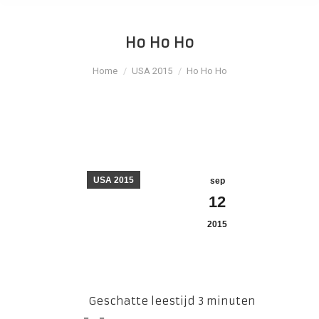
Ho Ho Ho
Je bent hier:
Home
USA 2015
Ho Ho Ho
USA 2015
sep
12
2015