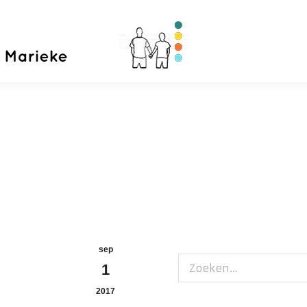
Home
Priva
sep
Zoeken:
1
2017