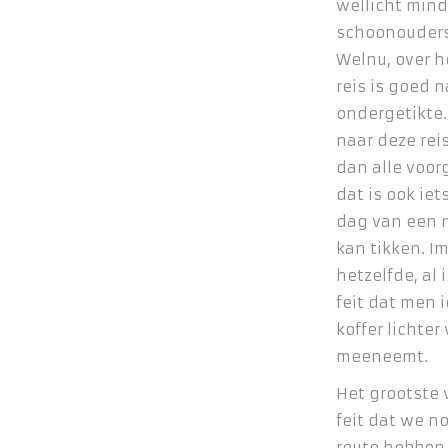
wellicht mind
schoonouder
Welnu, over 
reis is goed 
ondergetikte. 
naar deze reis
dan alle voor
dat is ook iet
dag van een 
kan tikken. I
hetzelfde, al 
feit dat men i
koffer lichte
meeneemt.
Het grootste v
feit dat we n
route hebben 