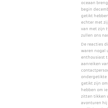
oceaan brenge
begin decembe
getikt hebben
echter met zij
van met zijn t
zullen ons na
De reacties d
waren nogal 
enthousiast t
aanreiken van
contactperso
ondergetikte
getikt zijn om
hebben om ie
zitten tikken
avonturen hij