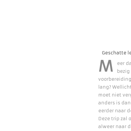
M
eer da
bezig
voorbereiding 
lang? Wellich
moet niet ver
anders is dan
eerder naar 
Deze trip zal 
alweer naar d