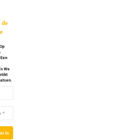
p de
e
 Op
m
 Een
ls We
tikt
atsen.