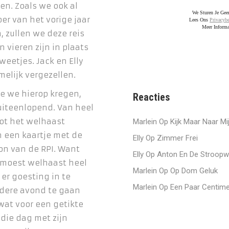
n. Zoals we ook al
We Sturen Je Ge
r van het vorige jaar
Lees Ons
Privacybe
Meer Informa
, zullen we deze reis
n vieren zijn in plaats
weetjes. Jack en Elly
melijk vergezellen.
ie we hierop kregen,
Reacties
uiteenlopend. Van heel
ot het welhaast
Marlein
Op
Kijk Maar Naar Mi
 een kaartje met de
Elly
Op
Zimmer Frei
on van de RPI. Want
Elly
Op
Anton En De Stroopw
 moest welhaast heel
Marlein
Op
Op Dom Geluk
 er goesting in te
Marlein
Op
Een Paar Centime
dere avond te gaan
 wat voor een getikte
 die dag met zijn