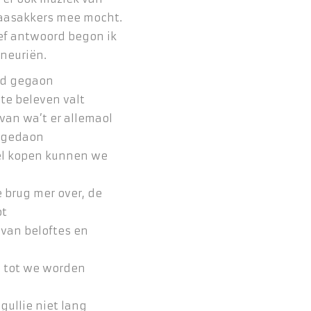
aasakkers mee mocht.
ef antwoord begon ik
 neuriën.
tijd gegaon
 te beleven valt
van wa’t er allemaol
 gedaon
l kopen kunnen we
 brug mer over, de
ot
 van beloftes en
s, tot we worden
n
gullie niet lang