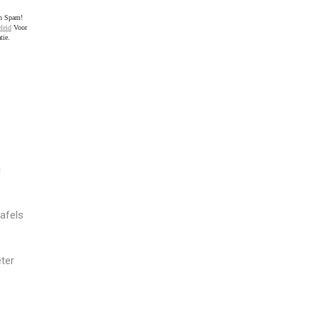
en Spam!
leid
Voor
tie.
j
afels
ter