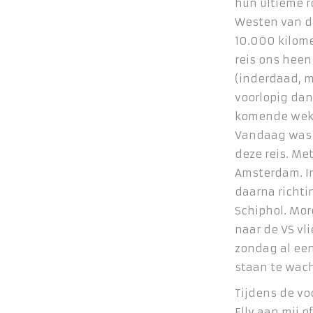
hun ultieme r
Westen van de 
10.000 kilome
reis ons heen
(inderdaad, m
voorlopig dan
komende wek
Vandaag was 
deze reis. Met
Amsterdam. I
daarna richtin
Schiphol. Mor
naar de VS vl
zondag al ee
staan te wac
Tijdens de vo
Elly aan mij o