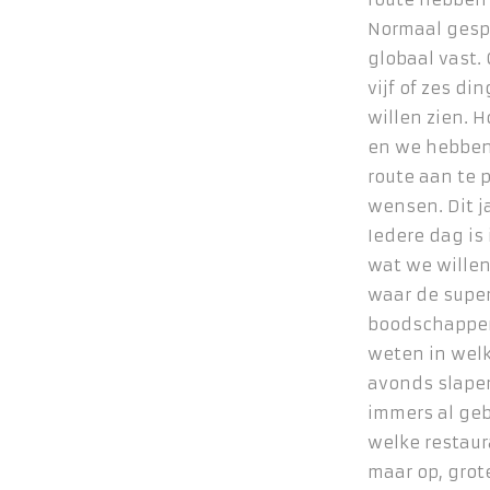
Normaal gesp
globaal vast.
vijf of zes d
willen zien. H
en we hebben 
route aan te 
wensen. Dit ja
Iedere dag is
wat we wille
waar de supe
boodschappe
weten in welk
avonds slapen.
immers al ge
welke restaur
maar op, grot