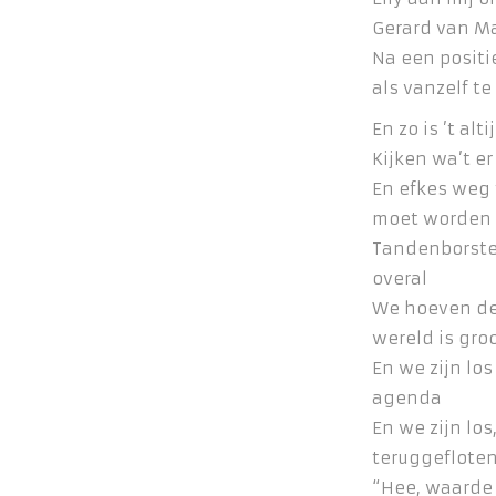
Gerard van M
Na een positi
als vanzelf te
En zo is ’t al
Kijken wa’t er
En efkes weg 
moet worden
Tandenborste
overal
We hoeven de
wereld is gro
En we zijn los
agenda
En we zijn lo
teruggeflote
“Hee, waarde 