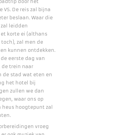
oadtrip door het
VS. De reis zal bijna
ter beslaan. Waar die
 zal leidden
et korte ei (althans
 toch), zal men de
en kunnen ontdekken.
de eerste dag van
 de trein naar
n de stad wat eten en
g het hotel bij
gen zullen we dan
iegen, waar ons op
n heus hoogtepunt zal
hten.
orbereidingen vroeg
f er ook muziek van