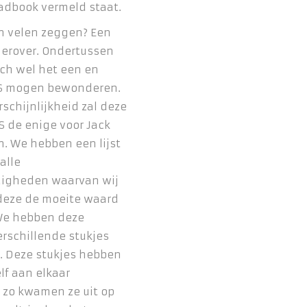
oadbook vermeld staat.
n velen zeggen? Een
hierover. Ondertussen
ch wel het een en
VS mogen bewonderen.
rschijnlijkheid zal deze
VS de enige voor Jack
n. We hebben een lijst
alle
igheden waarvan wij
deze de moeite waard
 We hebben deze
erschillende stukjes
. Deze stukjes hebben
elf aan elkaar
 zo kwamen ze uit op