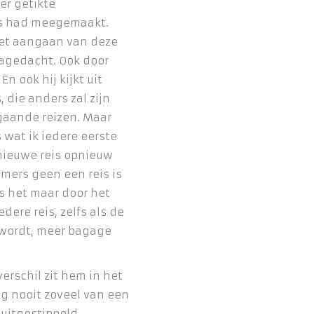
er getikte
s had meegemaakt.
het aangaan van deze
nagedacht. Ook door
En ook hij kijkt uit
, die anders zal zijn
gaande reizen. Maar
s wat ik iedere eerste
nieuwe reis opnieuw
mmers geen een reis is
is het maar door het
edere reis, zelfs als de
r wordt, meer bagage
erschil zit hem in het
og nooit zoveel van een
uitgestippeld.