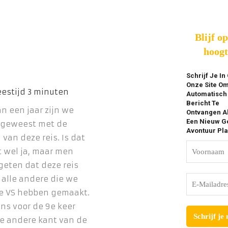
Blijf o
hoogt
Schrijf Je In
Onze Site O
Automatisch
Bericht Te
n een jaar zijn we
Ontvangen A
Een Nieuw Ge
 geweest met de
Avontuur Pla
van deze reis. Is dat
t wel ja, maar men
geten dat deze reis
 alle andere die we
de VS hebben gemaakt.
ons voor de 9e keer
e andere kant van de