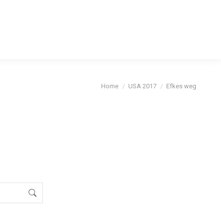
cybeleid
Je bent hier:
Home
USA 2017
Efkes weg