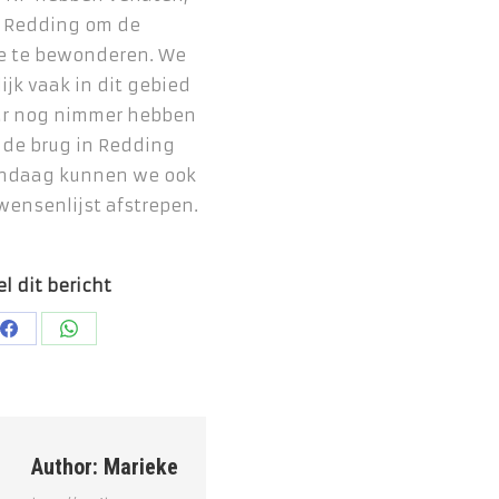
 Redding om de
ge te bewonderen. We
lijk vaak in dit gebied
r nog nimmer hebben
de brug in Redding
andaag kunnen we ook
wensenlijst afstrepen.
l dit bericht
Deel
Deel
op
op
Facebook
WhatsApp
Author:
Marieke