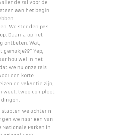
allende zal voor de
eteen aan het begin
ebben
en. We stonden pas
op. Daarna op het
g ontbeten. Wat,
t gemakje?!?” Yep,
ar hou wel in het
dat we nu onze reis
oor een korte
eizen en vakantie zijn,
en weet, twee compleet
 dingen.
t stapten we achterin
ingen we naar een van
e Nationale Parken in