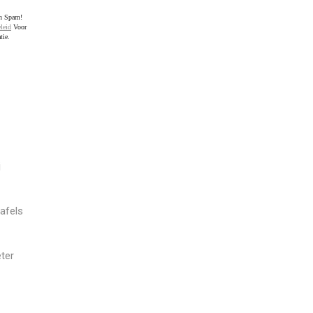
en Spam!
leid
Voor
tie.
j
afels
ter