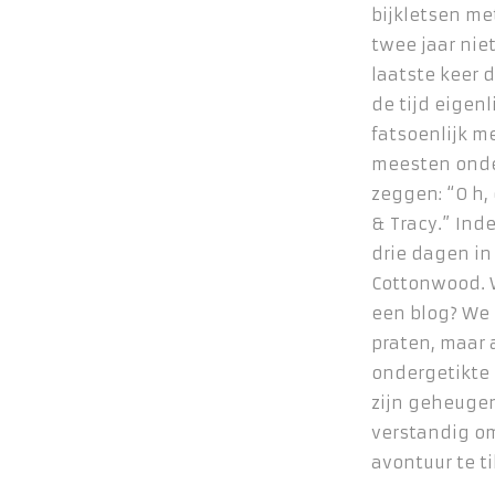
bijkletsen met
twee jaar nie
laatste keer d
de tijd eigenl
fatsoenlijk me
meesten onder
zeggen: “O h, 
& Tracy.” Ind
drie dagen in 
Cottonwood. 
een blog? We
praten, maar
ondergetikte
zijn geheugen
verstandig o
avontuur te t