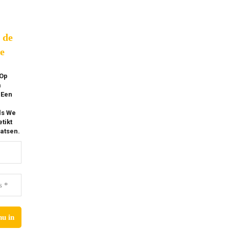
p de
e
 Op
m
 Een
ls We
tikt
atsen.