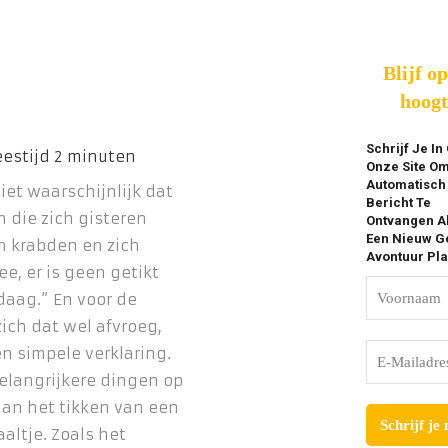
Blijf o
hoogt
Schrijf Je In
Onze Site O
Automatisch
niet waarschijnlijk dat
Bericht Te
n die zich gisteren
Ontvangen A
Een Nieuw Ge
n krabden en zich
Avontuur Pla
e, er is geen getikt
aag.” En voor de
zich dat wel afvroeg,
 simpele verklaring.
belangrijkere dingen op
an het tikken van een
altje. Zoals het