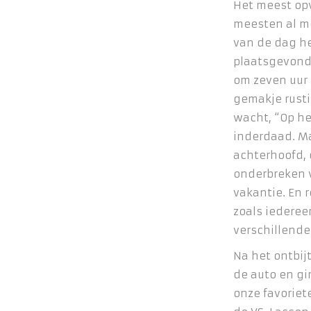
Het meest opv
meesten al m
van de dag h
plaatsgevond
om zeven uur 
gemakje rusti
wacht, “Op he
inderdaad. Ma
achterhoofd, 
onderbreken v
vakantie. En r
zoals iedere
verschillende
Na het ontbij
de auto en g
onze favoriet