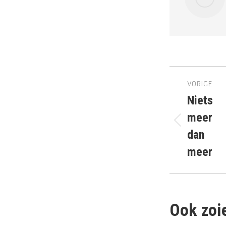
Berich
VORIGE
naviga
Niets
meer
Vorig
dan
bericht
meer
Ook zoie