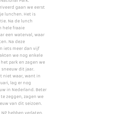
 National Park.
riveerd gaan we eerst
e lunchen. Het is
ie. Na de lunch
 hele fraaie
ar een waterval, waar
ten. Na deze
 iets meer dan vijf
aakten we nog enkele
n het park en zagen we
 sneeuw dit jaar.
at niet waar, want in
ruari, lag er nog
w in Nederland. Beter
 te zeggen, zagen we
euw van dit seizoen.
 NP hebben verlaten,