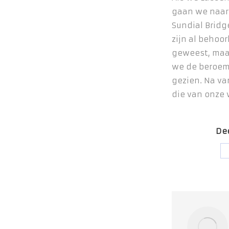
gaan we naar
Sundial Brid
zijn al behoor
geweest, maa
we de beroem
gezien. Na v
die van onze 
Dee