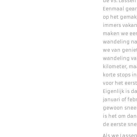
de VS. Lassen
Eenmaal gear
op het gemakj
immers vakant
maken we een
wandeling na
we van genie
wandeling van
kilometer, m
korte stops i
voor het eerst
Eigenlijk is d
januari of feb
gewoon sneeu
is het om dan
de eerste sne
Als we Lassen