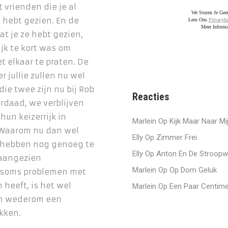
 vrienden die je al
We Sturen Je Ge
t hebt gezien. En de
Lees Ons
Privacybe
Meer Informa
at je ze hebt gezien,
ijk te kort was om
t elkaar te praten. De
 jullie zullen nu wel
die twee zijn nu bij Rob
Reacties
erdaad, we verblijven
hun keizerrijk in
Marlein
Op
Kijk Maar Naar Mi
Waarom nu dan wel
Elly
Op
Zimmer Frei
 hebben nog genoeg te
Elly
Op
Anton En De Stroopw
 aangezien
Marlein
Op
Op Dom Geluk
 soms problemen met
 heeft, is het wel
Marlein
Op
Een Paar Centime
m wederom een
ikken.