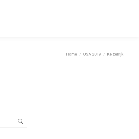
cybeleid
Je bent hier:
Home
USA 2019
Keizerrijk