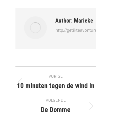
Facebook
WhatsApp
Author:
Marieke
http://getikteavonturen.nl
Bericht
VORIGE
navigatie
10 minuten tegen de wind in
Vorig
bericht
VOLGENDE
De Domme
Volgend
bericht