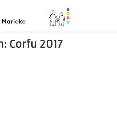
Home
Priva
n:
Corfu 2017