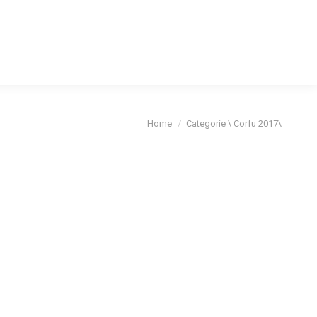
cybeleid
Je bent hier:
Home
Categorie \ Corfu 2017\