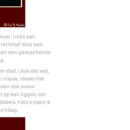
nver. Links een
 rechtsaf door een
 van een geocachende
g.
re stad. Leuk dat wel,
en nieuw, maakt het
r dan ook overal
rt op kan liggen, om
bbers. Foto’s zoals ik
Zo’ndag.