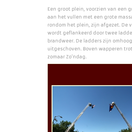
Een groot plein, voorzien van een g
aan het vullen met een grote mass
rondom het plein, zijn afgezet. De 
wordt geflankeerd door twee ladd
brandweer. De ladders zijn omhoog
uitgeschoven. Boven wapperen trot
zomaar Zo’ndag.