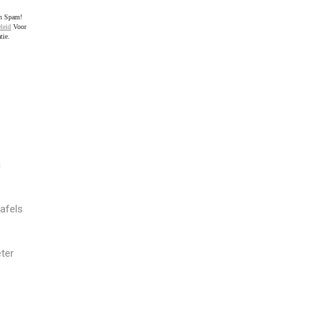
en Spam!
leid
Voor
tie.
j
afels
ter