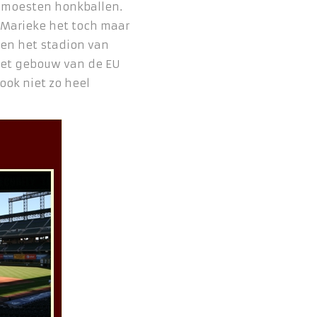
 moesten honkballen.
 Marieke het toch maar
even het stadion van
het gebouw van de EU
 ook niet zo heel