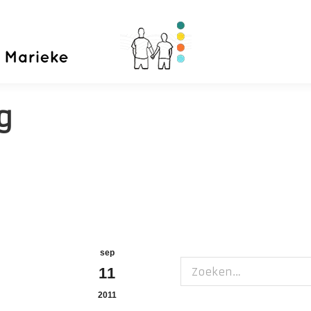
Home
Priva
g
sep
Zoeken:
11
2011