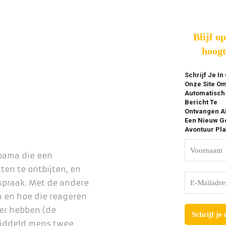
Blijf o
hoogt
Schrijf Je In
Onze Site O
Automatisch
Bericht Te
Ontvangen A
Een Nieuw Ge
Avontuur Pla
Obama die een
ten te ontbijten, en
spraak. Met de andere
n en hoe die reageren
ver hebben (de
middeld mens twee