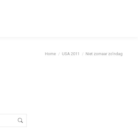
cybeleid
Je bent hier:
Home
USA 2011
Niet zomaar zo’ndag