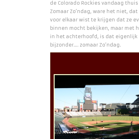
de Colorado Rockies vandaag thuis
Zomaar Zo’ndag, ware het niet, dat
voor elkaar wist te krijgen dat ze 
binnen mocht bekijken, maar met 
in het achterhoofd, is dat eigenlijk
bijzonder…. zomaar Zo’ndag.