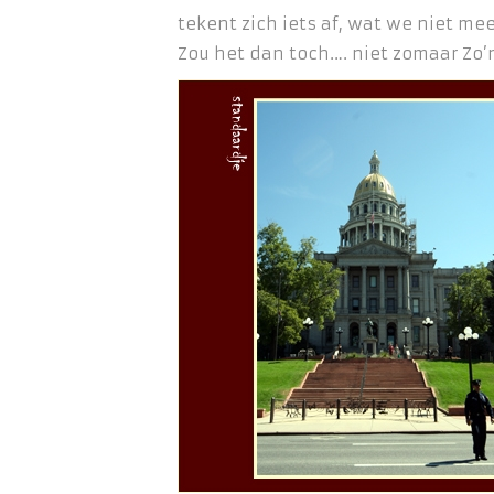
tekent zich iets af, wat we niet m
Zou het dan toch…. niet zomaar Zo