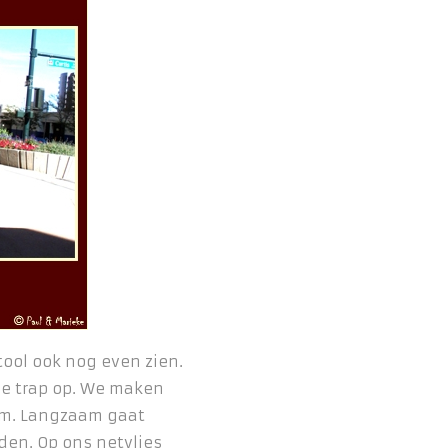
tool ook nog even zien.
de trap op. We maken
 om. Langzaam gaat
den. Op ons netvlies