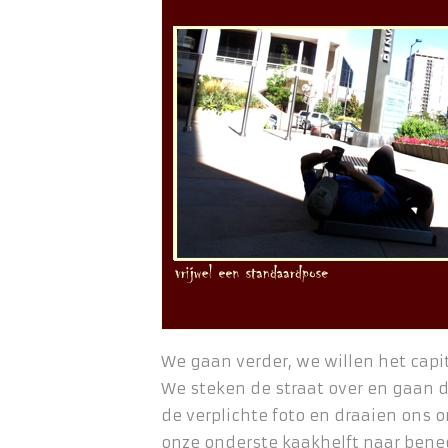
We gaan verder, we willen het capi
We steken de straat over en gaan 
de verplichte foto en draaien ons
onze onderste kaakhelft naar bene