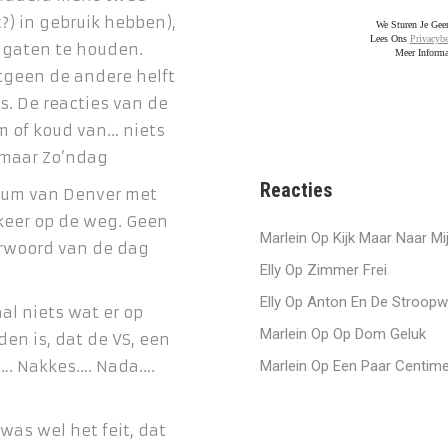
x?) in gebruik hebben),
We Sturen Je Ge
Lees Ons
Privacybe
e gaten te houden.
Meer Informa
tgeen de andere helft
. De reacties van de
m of koud van… niets
omaar Zo’ndag
Reacties
trum van Denver met
rkeer op de weg. Geen
Marlein
Op
Kijk Maar Naar Mi
erwoord van de dag
Elly
Op
Zimmer Frei
Elly
Op
Anton En De Stroopw
l niets wat er op
Marlein
Op
Op Dom Geluk
en is, dat de VS, een
s…. Nakkes…. Nada….
Marlein
Op
Een Paar Centime
as wel het feit, dat