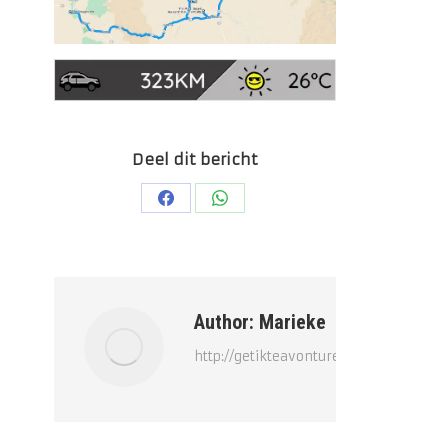
Deel dit bericht
Deel
Deel
op
op
Facebook
WhatsApp
Author:
Marieke
http://getikteavonturen.nl